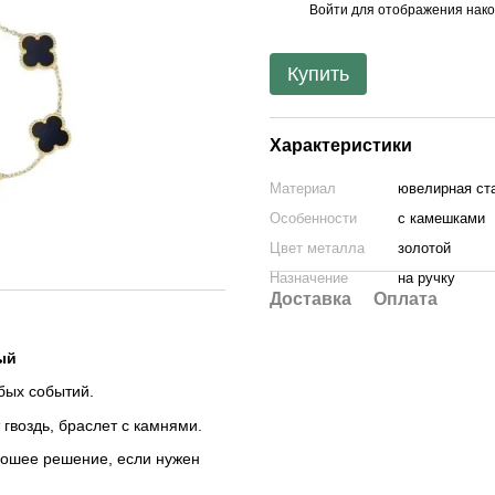
Войти
для отображения нако
%
Купить
Характеристики
Материал
ювелирная ст
Особенности
с камешками
Цвет металла
золотой
Назначение
на ручку
Доставка
Оплата
ый
бых событий.
 гвоздь, браслет с камнями.
рошее решение, если нужен