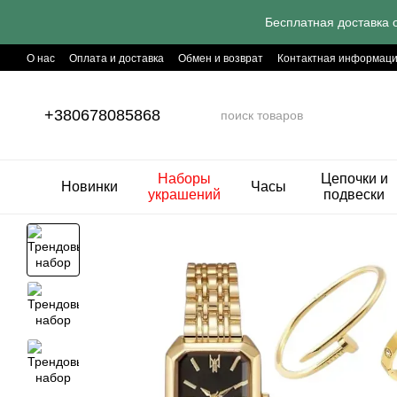
Перейти к основному контенту
Бесплатная доставка о
О нас
Оплата и доставка
Обмен и возврат
Контактная информац
Секретные совети
+380678085868
Наборы
Цепочки и
Новинки
Часы
украшений
подвески