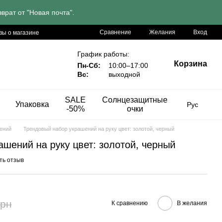
врат от "Новая почта".
Сравнение
Желания
Вход
вы о магазине
График работы:
Корзина
Пн-Сб:
10:00–17:00
Вс:
выходной
SALE
Солнцезащитные
Упаковка
Рус
-50%
очки
ений
Трендовый набор украшений на руку цвет: золотой, черный
шений на руку цвет: золотой, черный
ть отзыв
грн
К сравнению
В желания