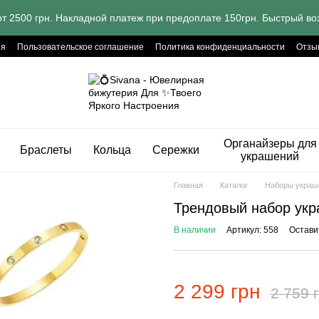
т 2500 грн. Накладной платеж при предоплате 150грн. Быстрый воз
ия
Пользовательское соглашение
Политика конфиденциальности
Отзы
Органайзеры для
Браслеты
Кольца
Сережки
украшений
Главная
Каталог
Наборы украш
Трендовый набор укра
В наличии
Артикул: 558
Остави
2 299 грн
2 759 