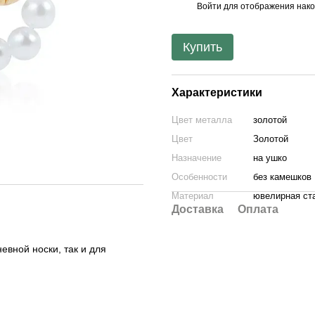
Войти
для отображения нако
%
Купить
Характеристики
Цвет металла
золотой
Цвет
Золотой
Назначение
на ушко
Особенности
без камешков
Материал
ювелирная ст
Доставка
Оплата
евной носки, так и для