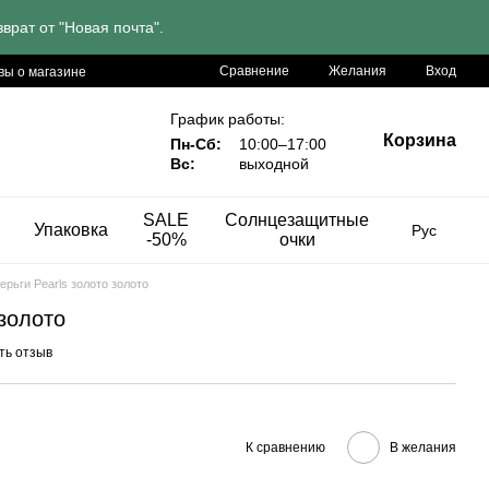
врат от "Новая почта".
Сравнение
Желания
Вход
вы о магазине
График работы:
Корзина
Пн-Сб:
10:00–17:00
Вс:
выходной
SALE
Солнцезащитные
Упаковка
Рус
-50%
очки
ерьги Pearls золото золото
 золото
ть отзыв
К сравнению
В желания