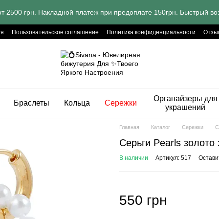
т 2500 грн. Накладной платеж при предоплате 150грн. Быстрый воз
ия
Пользовательское соглашение
Политика конфиденциальности
Отзы
Органайзеры для
Браслеты
Кольца
Сережки
украшений
Главная
Каталог
Сережки
С
Серьги Pearls золото
В наличии
Артикул: 517
Остави
550 грн