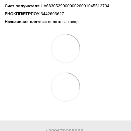
Счет получателя
UA683052990000026001045512704
РНОКПП/ЕГРПОУ
3442603627
Назначение платежа
оплата за товар
+380678085868