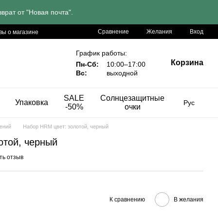
врат от "Новая почта".
Сравнение
Желания
Вход
вы о магазине
График работы:
Корзина
Пн-Сб:
10:00–17:00
Вс:
выходной
SALE
Солнцезащитные
Упаковка
Рус
-50%
очки
ений
Набор HRM цвет: золотой, черный
отой, черный
ть отзыв
К сравнению
В желания