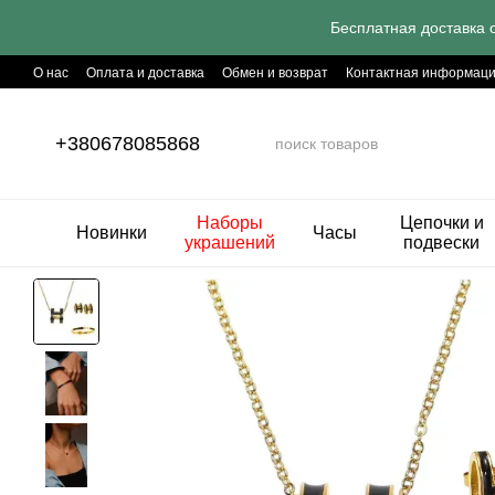
Перейти к основному контенту
Бесплатная доставка о
О нас
Оплата и доставка
Обмен и возврат
Контактная информац
Секретные совети
+380678085868
Наборы
Цепочки и
Новинки
Часы
украшений
подвески