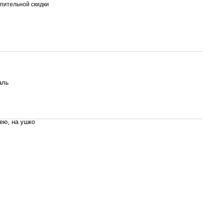
пительной скидки
аль
шею, на ушко