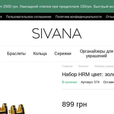
т 2500 грн. Накладной платеж при предоплате 150грн. Быстрый воз
ия
Пользовательское соглашение
Политика конфиденциальности
Отзы
Органайзеры для
Браслеты
Кольца
Сережки
украшений
Главная
Каталог
Наборы украш
Набор HRM цвет: зол
В наличии
Артикул: 574
Остави
899 грн