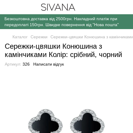
Безкоштовна доставка від 2500грн. Накладний платіж при
передоплаті 150грн. Швидке повернення від "Нова пошта"
Каталог
Сережки
Сережки-цвяшки Конюшина з камінчиками 
Сережки-цвяшки Конюшина з
камінчиками Колір: срібний, чорний
Артикул:
326
Написати відгук