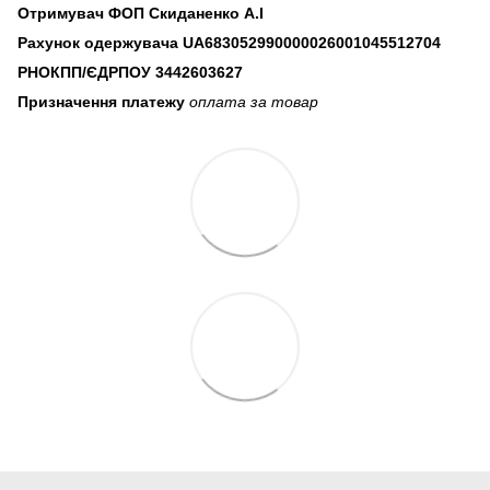
Отримувач ФОП Скиданенко А.І
Рахунок одержувача UA683052990000026001045512704
РНОКПП/ЄДРПОУ
3442603627
Призначення платежу
оплата за товар