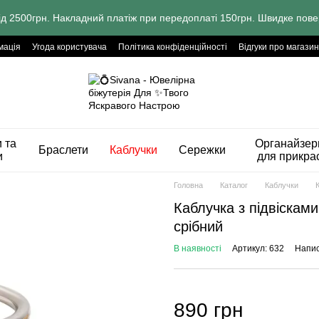
ід 2500грн. Накладний платіж при передоплаті 150грн. Швидке пове
мація
Угода користувача
Політика конфіденційності
Відгуки про магазин
 та
Органайзер
Браслети
Каблучки
Сережки
и
для прикра
Головна
Каталог
Каблучки
Каблучка з підвіскам
срібний
В наявності
Артикул: 632
Напис
890 грн