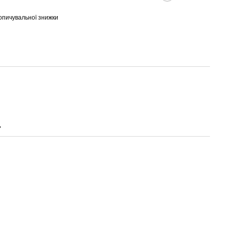
опичувальної знижки
ь