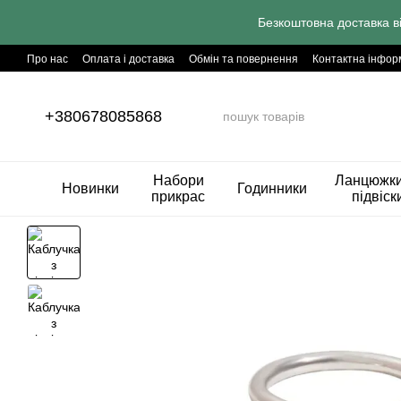
Перейти до основного контенту
Безкоштовна доставка в
Про нас
Оплата і доставка
Обмін та повернення
Контактна інфор
+380678085868
Набори
Ланцюжки
Новинки
Годинники
прикрас
підвіск