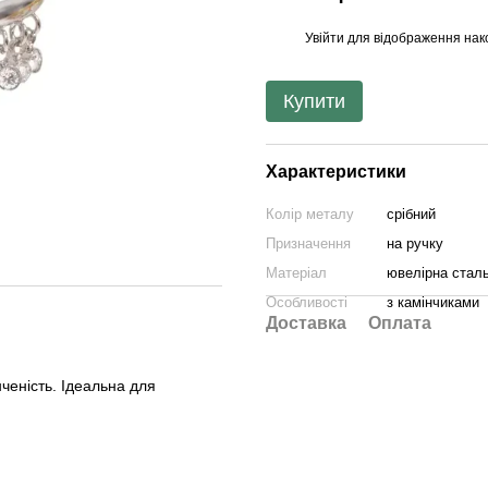
Увійти
для відображення нак
%
Купити
Характеристики
Колір металу
срібний
Призначення
на ручку
Матеріал
ювелірна стал
Особливості
з камінчиками
Доставка
Оплата
нченість. Ідеальна для