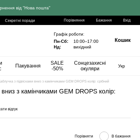
рнення від "Нова пошта"
Порівняння
Бажання
Вхід
Секретні поради
Графік роботи:
Кошик
Пн-Сб:
10:00–17:00
Нд:
вихідний
и
SALE
Сонцезахисні
Пакування
Укр
с
-50%
окуляри
Каблучка з підвісками вниз з камінчиками GEM DROPS колір: срібний
и вниз з камінчиками GEM DROPS колір:
ати відгук
Порівняти
В бажання