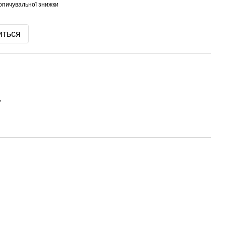
опичувальної знижки
иться
ь