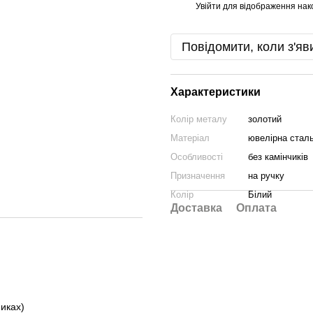
Увійти
для відображення нак
%
Повідомити, коли з'яв
Характеристики
Колір металу
золотий
Матеріал
ювелірна стал
Особливості
без камінчиків
Призначення
на ручку
Колір
Білий
Доставка
Оплата
иках)