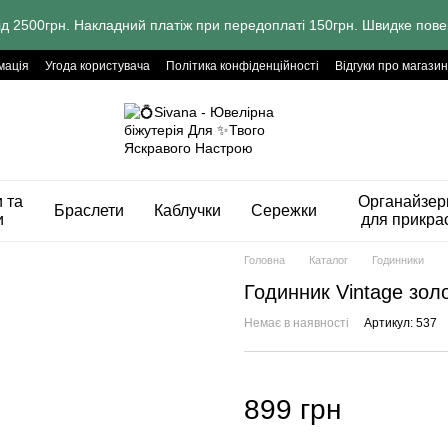
ід 2500грн. Накладний платіж при передоплаті 150грн. Швидке пове
мація
Угода користувача
Політика конфіденційності
Відгуки про магазин
 та
Органайзер
Браслети
Каблучки
Сережки
и
для прикра
Головна
Каталог
Годинники
Годинник Vintage зол
Немає в наявності
Артикул: 537
899 грн