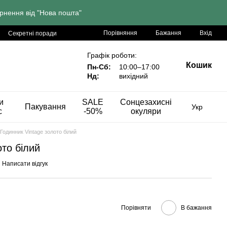
рнення від "Нова пошта"
Порівняння
Бажання
Вхід
Секретні поради
Графік роботи:
Кошик
Пн-Сб:
10:00–17:00
Нд:
вихідний
и
SALE
Сонцезахисні
Пакування
Укр
с
-50%
окуляри
Годинник Vintage золото білий
ото білий
Написати відгук
Порівняти
В бажання