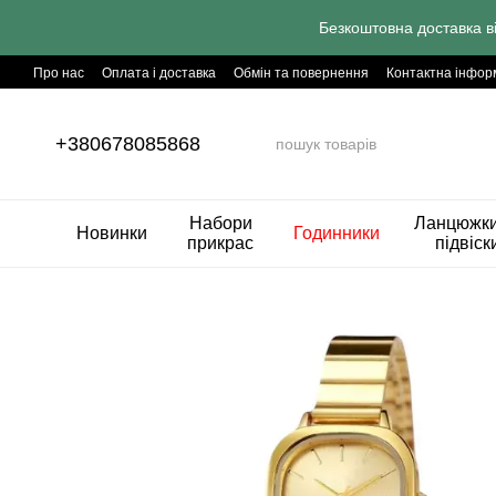
Перейти до основного контенту
Безкоштовна доставка в
Про нас
Оплата і доставка
Обмін та повернення
Контактна інфор
+380678085868
Набори
Ланцюжки
Новинки
Годинники
прикрас
підвіск