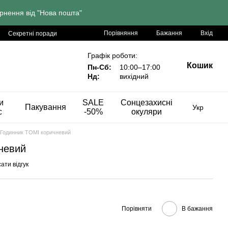
рнення від "Нова пошта"
Порівняння
Бажання
Вхід
Секретні поради
Графік роботи:
Кошик
Пн-Сб:
10:00–17:00
Нд:
вихідний
и
SALE
Сонцезахисні
Пакування
Укр
с
-50%
окуляри
Годинник ТОМІ коричневий
невий
ати відгук
Порівняти
В бажання