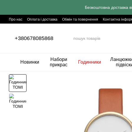
Перейти до основного контенту
Безкоштовна доставка в
Про нас
Оплата і доставка
Обмін та повернення
Контактна інфор
+380678085868
Набори
Ланцюжки
Новинки
Годинники
прикрас
підвіск