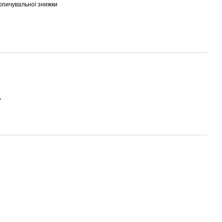
опичувальної знижки
ь