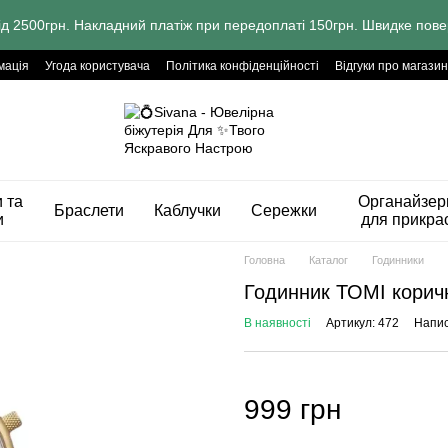
ід 2500грн. Накладний платіж при передоплаті 150грн. Швидке пове
мація
Угода користувача
Політика конфіденційності
Відгуки про магазин
 та
Органайзер
Браслети
Каблучки
Сережки
и
для прикра
Головна
Каталог
Годинники
Годинник ТОМІ корич
В наявності
Артикул: 472
Напис
999 грн