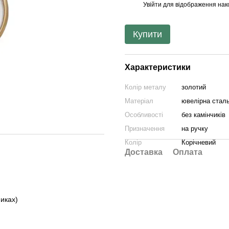
Увійти
для відображення нак
%
Купити
Характеристики
Колір металу
золотий
Матеріал
ювелірна стал
Особливості
без камінчиків
Призначення
на ручку
Колір
Корічневий
Доставка
Оплата
иках)