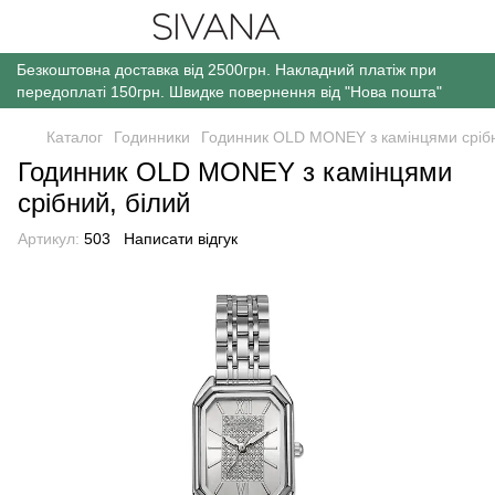
Безкоштовна доставка від 2500грн. Накладний платіж при
передоплаті 150грн. Швидке повернення від "Нова пошта"
Каталог
Годинники
Годинник OLD MONEY з камінцями срібн
Годинник OLD MONEY з камінцями
срібний, білий
Артикул:
503
Написати відгук