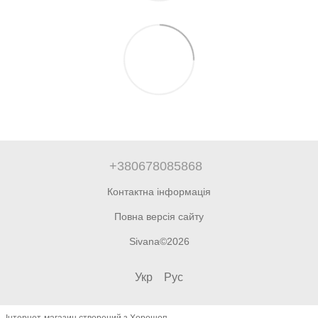
+380678085868
Контактна інформація
Повна версія сайту
Sivana©2026
Укр
Рус