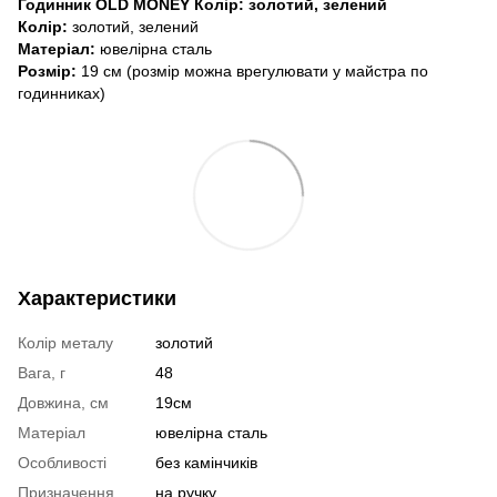
Годинник OLD MONEY Колір: золотий, зелений
Колір:
золотий, зелений
Матеріал:
ювелірна сталь
Розмір:
19 см (розмір можна врегулювати у майстра по
годинниках)
Характеристики
Колір металу
золотий
Вага, г
48
Довжина, см
19см
Матеріал
ювелірна сталь
Особливості
без камінчиків
Призначення
на ручку